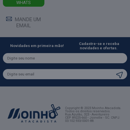
WHATS
MANDE UM
EMAIL
Cadastre-se e receba
Novidades em primeira mão!
novidades e ofertas.
Copyright © 2023 Moinho Atacadista.
Todos os direitos reservados.
Rua Azulão, 323 - Aventureiro
CEP 89225-660 - Joinville - SC
. CNPJ:
03.102.933/0001-88.