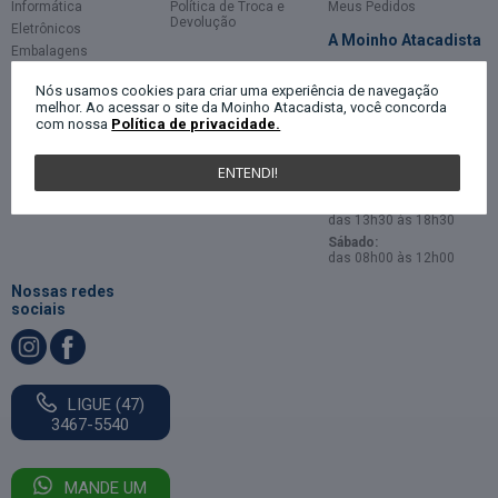
Informática
Política de Troca e
Meus Pedidos
Devolução
Eletrônicos
A Moinho Atacadista
Embalagens
Descartáveis
Atendimento
Nós usamos cookies para criar uma experiência de navegação
Higiene e Beleza
Sobre
melhor. Ao acessar o site da Moinho Atacadista, você concorda
Utilidades Domésticas
com nossa
Política de privacidade.
Horário de
Brinquedos
Atendimento
ENTENDI!
Segunda a Sexta-feira:
das 08h00 às 12h00
das 13h30 às 18h30
Sábado:
das 08h00 às 12h00
Nossas redes
sociais
LIGUE (47)
3467-5540
MANDE UM