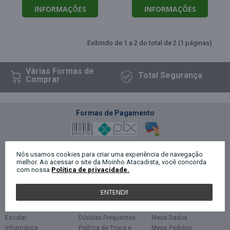
INFORMAÇÕES
INFORMAÇÕES
Exibindo de 1 a 2 do total de 2 (1 páginas)
Várias Formas
de
Total
Segurança
Comprar
Formas de Pagamento
Segurança
Nós usamos cookies para criar uma experiência de navegação
melhor. Ao acessar o site da Moinho Atacadista, você concorda
com nossa
Política de privacidade.
Categorias
Políticas
Minha Conta
ENTENDI!
Escritório
Privacidade
Cadastro
Papelaria
Termos de uso
Login
Escolar
Dúvidas Frequentes
Meus Dados
Informática
Política de Troca e
Meus Pedidos