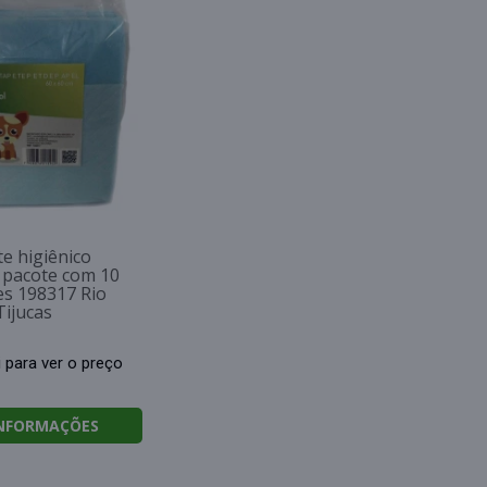
e higiênico
pacote com 10
es 198317 Rio
Tijucas
i para ver o preço
INFORMAÇÕES