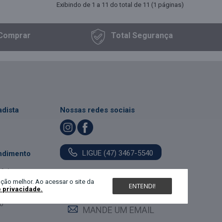
Exibindo de 1 a 11 do total de 11 (1 páginas)
Comprar
Total
Segurança
dista
Nossas redes sociais
LIGUE (47) 3467-5540
ndimento
feira:
0
MANDE UM WHATS
ção melhor. Ao acessar o site da
ENTENDI!
0
e privacidade.
0
MANDE UM EMAIL