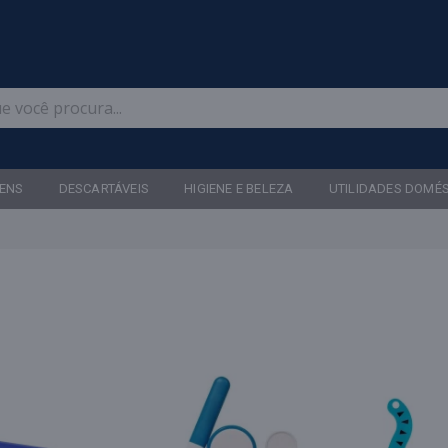
Televendas: (47) 3467-5540
ENS
DESCARTÁVEIS
HIGIENE E BELEZA
UTILIDADES DOMÉ