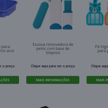
Escova removedora de
a para
Pá higi
pelos com base de
ros azul
para 
limpeza
er o preço
Clique aqui para ver o preço
Clique aqu
AÇÕES
MAIS INFORMAÇÕES
MAIS 