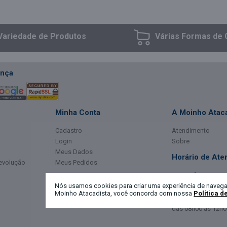
Variedade
de Produtos
Várias Formas
de 
nça
Minha Conta
A Moinho Ataca
Cadastro
Atendimento
Login
Sobre
Meus Dados
Horário de Ate
Devolução
Meus Pedidos
Segunda a Sexta-
das 08h00 às 12h0
Nós usamos cookies para criar uma experiência de navega
das 13h30 às 18h3
Moinho Atacadista, você concorda com nossa
Política d
Sábado:
das 08h00 às 12h0