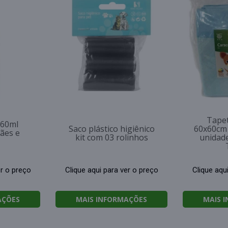
Tapet
 60ml
Saco plástico higiênico
60x60cm 
ães e
kit com 03 rolinhos
unidad
er o preço
Clique aqui para ver o preço
Clique aqu
AÇÕES
MAIS INFORMAÇÕES
MAIS 