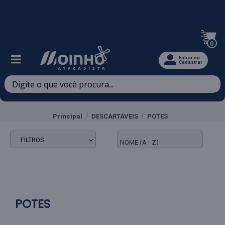
Televendas: (47) 3467-5540
0
Entrar ou
Cadastrar
Principal
DESCARTÁVEIS
POTES
FILTROS
POTES