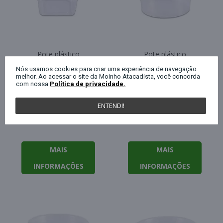
Pote plástico
Pote plástico
descartável quadrado
descartável redondo
Nós usamos cookies para criar uma experiência de navegação
para freezer e
para freezer e
melhor. Ao acessar o site da Moinho Atacadista, você concorda
microondas 250ml
microondas 250ml
com nossa
Política de privacidade.
com 20 unidades
com 24 unidades
Prafesta
Prafesta
ENTENDI!
Clique aqui para ver o preço
Clique aqui para ver o preço
MAIS
MAIS
INFORMAÇÕES
INFORMAÇÕES