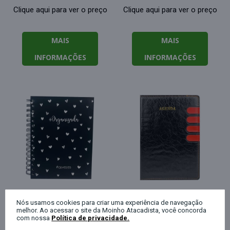
Clique aqui para ver o preço
Clique aqui para ver o preço
MAIS
MAIS
INFORMAÇÕES
INFORMAÇÕES
Nós usamos cookies para criar uma experiência de navegação
melhor. Ao acessar o site da Moinho Atacadista, você concorda
Agenda permanente
Agenda permanente
com nossa
Política de privacidade.
capa dura 100 folhas
capa dura sintética 155