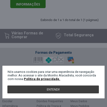
INFORMAÇÕES
Exibindo de 1 a 1 do total de 1 (1 páginas)
Várias Formas
de
Total
Segurança
Comprar
Formas de Pagamento
Segurança
Nós usamos cookies para criar uma experiência de navegação
melhor. Ao acessar o site da Moinho Atacadista, você concorda
com nossa
Política de privacidade.
Categorias
Políticas
Minha Conta
ENTENDI!
Escritório
Privacidade
Cadastro
Papelaria
Termos de uso
Login
Escolar
Dúvidas Frequentes
Meus Dados
Informática
Política de Troca e
Meus Pedidos