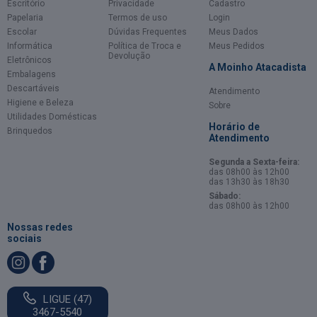
Escritório
Privacidade
Cadastro
Papelaria
Termos de uso
Login
Escolar
Dúvidas Frequentes
Meus Dados
Informática
Política de Troca e
Meus Pedidos
Devolução
Eletrônicos
A Moinho Atacadista
Embalagens
Descartáveis
Atendimento
Higiene e Beleza
Sobre
Utilidades Domésticas
Horário de
Brinquedos
Atendimento
Segunda a Sexta-feira:
das 08h00 às 12h00
das 13h30 às 18h30
Sábado:
das 08h00 às 12h00
Nossas redes
sociais
LIGUE (47)
3467-5540