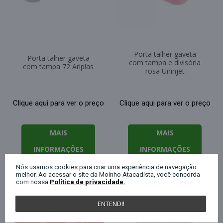
Porta talher gaveta
Porta talher gaveta
com tampa e divisória
com tampa 72 Ariplas
rosa Uninjet
Clique aqui para ver o preço
Clique aqui para ver o preço
MAIS
MAIS
INFORMAÇÕES
INFORMAÇÕES
Nós usamos cookies para criar uma experiência de navegação
melhor. Ao acessar o site da Moinho Atacadista, você concorda
com nossa
Política de privacidade.
ENTENDI!