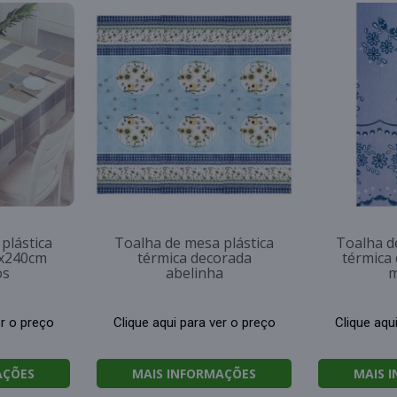
plástica
Toalha de mesa plástica
Toalha d
0x240cm
térmica decorada
térmica
os
abelinha
m
er o preço
Clique aqui para ver o preço
Clique aqu
AÇÕES
MAIS INFORMAÇÕES
MAIS 