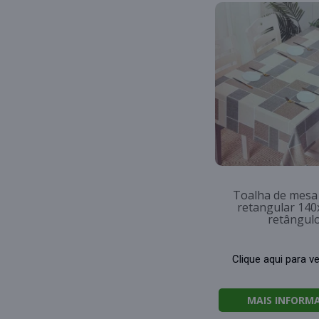
Toalha de mesa 
retangular 14
retângul
Clique aqui para v
MAIS INFORM