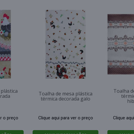
plástica
Toalha d
Toalha de mesa plástica
orada
térmi
térmica decorada galo
hib
er o preço
Clique aqui para ver o preço
Clique aqu