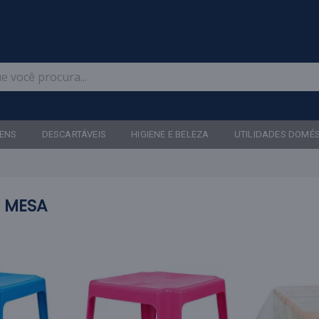
Televendas: (47) 3467-5540
ENS
DESCARTÁVEIS
HIGIENE E BELEZA
UTILIDADES DOMÉ
 MESA