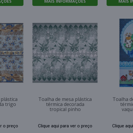
AÇÕES
MAIS INFORMAÇÕES
MAIS 
plástica
Toalha de mesa plástica
Toalha d
a trigo
térmica decorada
térmi
tropical pinho
vaqu
er o preço
Clique aqui para ver o preço
Clique aqu