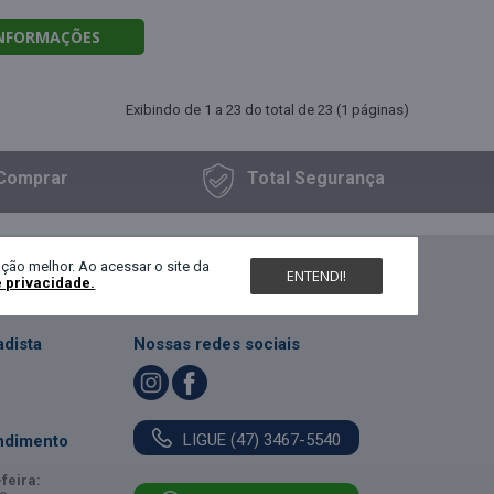
INFORMAÇÕES
Exibindo de 1 a 23 do total de 23 (1 páginas)
Comprar
Total
Segurança
ção melhor. Ao acessar o site da
ENTENDI!
e privacidade.
dista
Nossas redes sociais
LIGUE (47) 3467-5540
ndimento
feira: