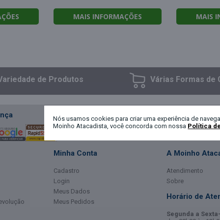
AÇÕES
MAIS INFORMAÇÕES
MAIS 
Variedade
de Produtos
Várias Formas
de 
nça
Nós usamos cookies para criar uma experiência de navega
Moinho Atacadista, você concorda com nossa
Política d
Minha Conta
A Moinho Ataca
Cadastro
Atendimento
Login
Sobre
Meus Dados
Horário de Ate
Devolução
Meus Pedidos
Segunda a Sexta-