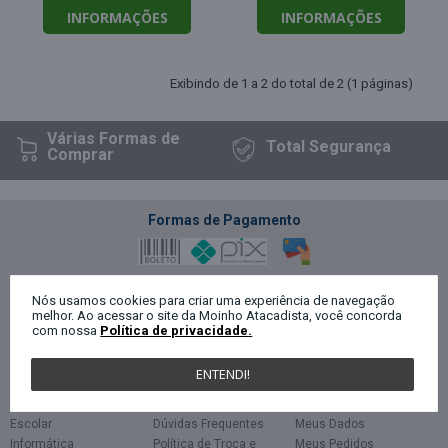
INFORMAÇÕES
INFORMAÇÕES
Exibindo de 1 a 2 do total de 2 (1 páginas)
Várias Formas
de
Total
Segurança
Comprar
Formas de Pagamento
Segurança
Nós usamos cookies para criar uma experiência de navegação
melhor. Ao acessar o site da Moinho Atacadista, você concorda
com nossa
Política de privacidade.
Categorias
Políticas
Minha Conta
ENTENDI!
Escritório
Privacidade
Cadastro
Papelaria
Termos de uso
Login
Escolar
Dúvidas Frequentes
Meus Dados
Informática
Política de Troca e
Meus Pedidos