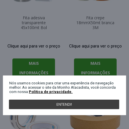
Fita adesiva
Fita crepe
transparente
18mmX50mt branca
45x100mt Bol
3M
Clique aqui para ver o preço
Clique aqui para ver o preço
MAIS
MAIS
INFORMAÇÕES
INFORMAÇÕES
Nós usamos cookies para criar uma experiência de navegação
melhor. Ao acessar o site da Moinho Atacadista, você concorda
com nossa
Política de privacidade.
ENTENDI!