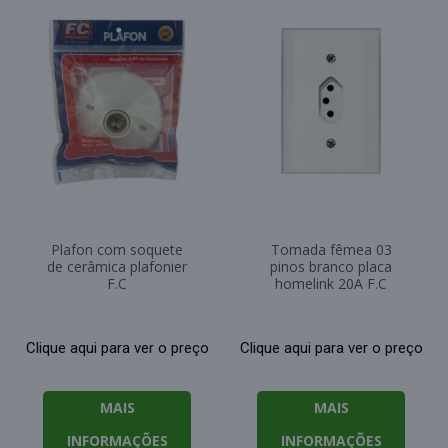
Plafon com soquete
Tomada fêmea 03
de cerâmica plafonier
pinos branco placa
F.C
homelink 20A F.C
Clique aqui para ver o preço
Clique aqui para ver o preço
MAIS
MAIS
INFORMAÇÕES
INFORMAÇÕES