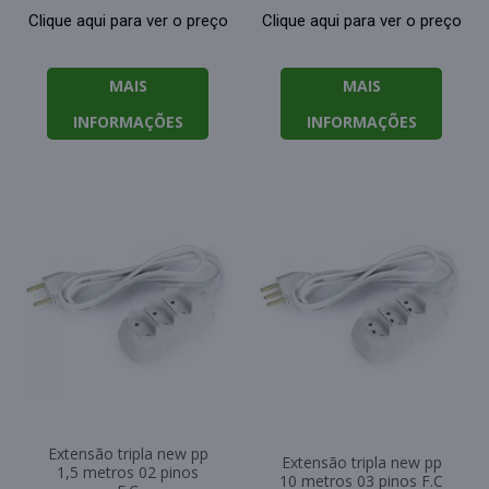
Clique aqui para ver o preço
Clique aqui para ver o preço
MAIS
MAIS
INFORMAÇÕES
INFORMAÇÕES
Extensão tripla new pp
Extensão tripla new pp
1,5 metros 02 pinos
10 metros 03 pinos F.C