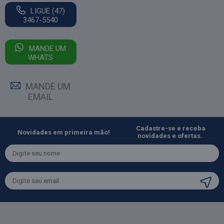
LIGUE (47)
3467-5540
MANDE UM
WHATS
MANDE UM
EMAIL
Cadastre-se e receba
Novidades em primeira mão!
novidades e ofertas.