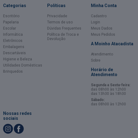
Categorias
Políticas
Minha Conta
Escritório
Privacidade
Cadastro
Papelaria
Termos de uso
Login
Escolar
Dúvidas Frequentes
Meus Dados
Informática
Política de Troca e
Meus Pedidos
Devolução
Eletrônicos
A Moinho Atacadista
Embalagens
Descartáveis
Atendimento
Higiene e Beleza
Sobre
Utilidades Domésticas
Horário de
Brinquedos
Atendimento
Segunda a Sexta-feira:
das 08h00 às 12h00
das 13h30 às 18h30
Sábado:
das 08h00 às 12h00
Nossas redes
sociais