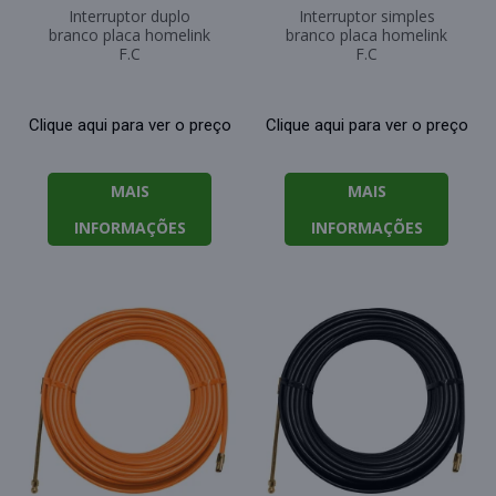
Interruptor duplo
Interruptor simples
branco placa homelink
branco placa homelink
F.C
F.C
Clique aqui para ver o preço
Clique aqui para ver o preço
MAIS
MAIS
INFORMAÇÕES
INFORMAÇÕES