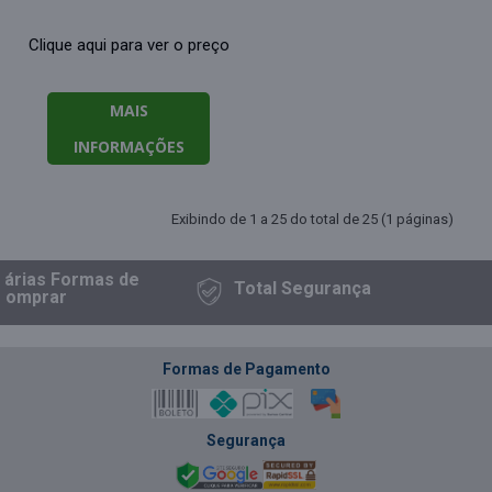
Clique aqui para ver o preço
MAIS
INFORMAÇÕES
Exibindo de 1 a 25 do total de 25 (1 páginas)
ias Formas
de
Total
Segurança
prar
Formas de Pagamento
Segurança