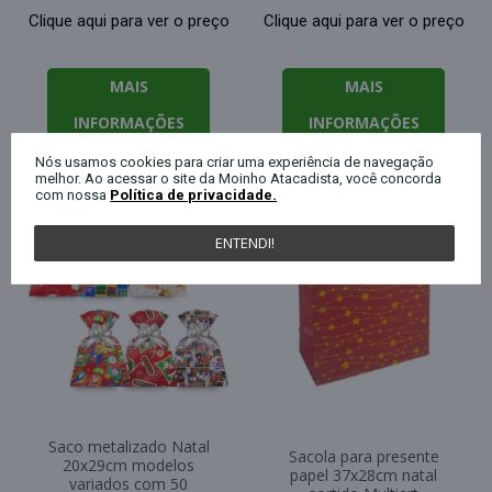
Clique aqui para ver o preço
Clique aqui para ver o preço
MAIS
MAIS
INFORMAÇÕES
INFORMAÇÕES
Nós usamos cookies para criar uma experiência de navegação
melhor. Ao acessar o site da Moinho Atacadista, você concorda
com nossa
Política de privacidade.
ENTENDI!
Saco metalizado Natal
Sacola para presente
20x29cm modelos
papel 37x28cm natal
variados com 50