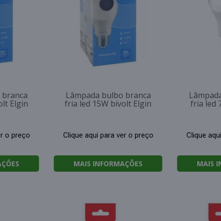
 branca
Lâmpada bulbo branca
Lâmpada
olt Elgin
fria led 15W bivolt Elgin
fria led
er o preço
Clique aqui para ver o preço
Clique aqu
AÇÕES
MAIS INFORMAÇÕES
MAIS 