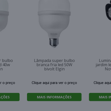
 bulbo
Lâmpada super bulbo
Luminá
ed 40w
branca fria led 50W
jardim l
in
bivolt Elgin
Nov
er o preço
Clique aqui para ver o preço
Clique aqu
AÇÕES
MAIS INFORMAÇÕES
MAIS 