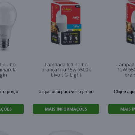
d bulbo
Lâmpada led bulbo
Lâmpada
amarela
branca fria 15w 6500k
12W 650
lgin
bivolt G-Light
bran
er o preço
Clique aqui para ver o preço
Clique aqu
AÇÕES
MAIS INFORMAÇÕES
MAIS 