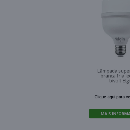
Lâmpada super
branca fria l
bivolt Elg
Clique aqui para v
MAIS INFORM