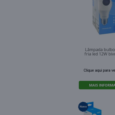
Lâmpada bulbo
fria led 12W biv
Clique aqui para v
MAIS INFORM
Novo