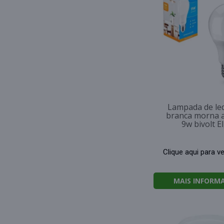
Lampada de le
branca morna 
9w bivolt E
Clique aqui para v
MAIS INFORM