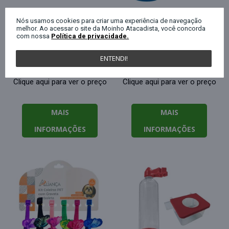
Nós usamos cookies para criar uma experiência de navegação
melhor. Ao acessar o site da Moinho Atacadista, você concorda
Comedouro plástico
Comedouro plástico
com nossa
Política de privacidade.
para gato 190ml
reforçado 350ml
15x11cm Pet Fish
sortidos
ENTENDI!
Clique aqui para ver o preço
Clique aqui para ver o preço
MAIS
MAIS
INFORMAÇÕES
INFORMAÇÕES