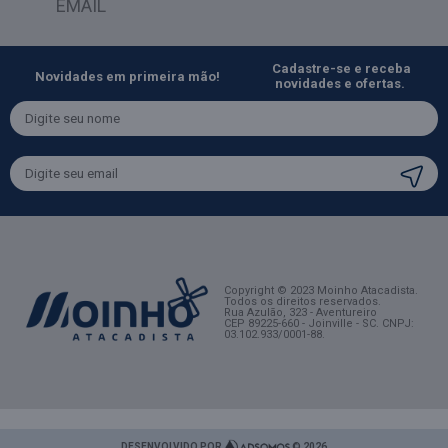
EMAIL
Cadastre-se e receba
Novidades em primeira mão!
novidades e ofertas.
Copyright © 2023 Moinho Atacadista.
Todos os direitos reservados.
Rua Azulão, 323 - Aventureiro
CEP 89225-660 - Joinville - SC
. CNPJ:
03.102.933/0001-88.
DESENVOLVIDO POR
© 2026