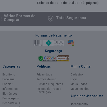
Exibindo de 1 a 18 do total de 18 (1 páginas)
rias Formas
de
Total
Segurança
omprar
Formas de Pagamento
Segurança
Categorias
Políticas
Minha Conta
Escritório
Privacidade
Cadastro
Papelaria
Termos de uso
Login
Escolar
Dúvidas Frequentes
Meus Dados
Informática
Política de Troca e
Meus Pedidos
Devolução
Eletrônicos
A Moinho Atacadista
Embalagens
Descartáveis
Atendimento