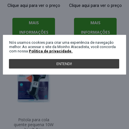
Clique aqui para ver o preço
Clique aqui para ver o preço
MAIS
MAIS
INFORMAÇÕES
INFORMAÇÕES
Nós usamos cookies para criar uma experiência de navegação
melhor. Ao acessar o site da Moinho Atacadista, você concorda
com nossa
Política de privacidade.
ENTENDI!
Pistola para cola
quente pequena 10W