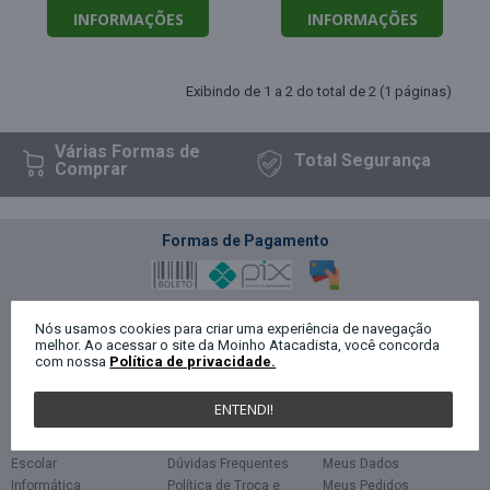
INFORMAÇÕES
INFORMAÇÕES
Exibindo de 1 a 2 do total de 2 (1 páginas)
Várias Formas
de
Total
Segurança
Comprar
Formas de Pagamento
Segurança
Nós usamos cookies para criar uma experiência de navegação
melhor. Ao acessar o site da Moinho Atacadista, você concorda
com nossa
Política de privacidade.
Categorias
Políticas
Minha Conta
ENTENDI!
Escritório
Privacidade
Cadastro
Papelaria
Termos de uso
Login
Escolar
Dúvidas Frequentes
Meus Dados
Informática
Política de Troca e
Meus Pedidos