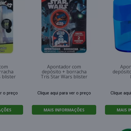
 com
Apontador com
Apon
rracha
depósito + borracha
depósito
 blister
Tris Star Wars blister
er o preço
Clique aqui para ver o preço
Clique aqu
AÇÕES
MAIS INFORMAÇÕES
MAIS 