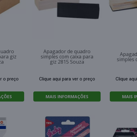
quadro
Apagador de quadro
Apagad
ara giz
simples com caixa para
simples 
za
giz 2815 Souza
er o preço
Clique aqui para ver o preço
Clique aqu
AÇÕES
MAIS INFORMAÇÕES
MAIS 