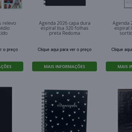
s relevo
Agenda 2026 capa dura
Agenda 
édio
espiral lisa 320 folhas
espiral 
tido
preta Redoma
sorti
er o preço
Clique aqui para ver o preço
Clique aqu
AÇÕES
MAIS INFORMAÇÕES
MAIS 