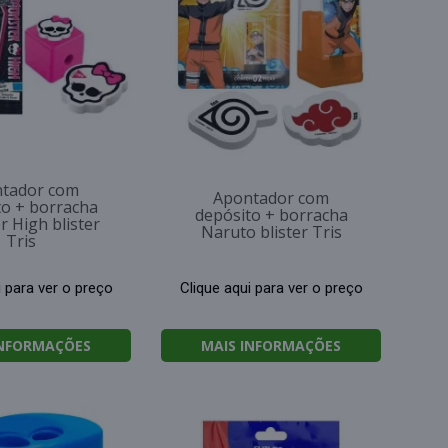
tador com
Apontador com
to + borracha
depósito + borracha
 High blister
Naruto blister Tris
Tris
i para ver o preço
Clique aqui para ver o preço
INFORMAÇÕES
MAIS INFORMAÇÕES