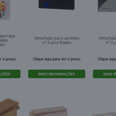
apa taça
Almofada para carimbo
Almofad
ades
nº 3 azul Radex
nº 3 
ido
er o preço
Clique aqui para ver o preço
Clique aqu
AÇÕES
MAIS INFORMAÇÕES
MAIS 