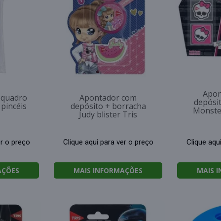
Apon
 quadro
Apontador com
depósi
pincéis
depósito + borracha
Monster
Judy blister Tris
er o preço
Clique aqui para ver o preço
Clique aqu
AÇÕES
MAIS INFORMAÇÕES
MAIS 