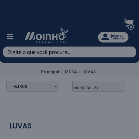
Televendas: (47) 3467-5540
0
Entrar ou
Cadastrar
Principal
MODA
LUVAS
FILTROS
LUVAS