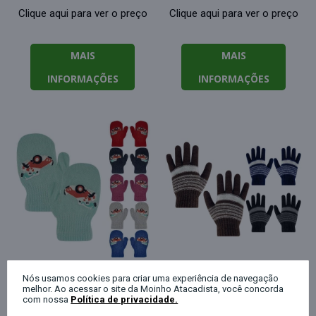
Clique aqui para ver o preço
Clique aqui para ver o preço
MAIS
MAIS
INFORMAÇÕES
INFORMAÇÕES
Nós usamos cookies para criar uma experiência de navegação
melhor. Ao acessar o site da Moinho Atacadista, você concorda
Luva de lã infantil
Luva de lã juvenil
com nossa
Política de privacidade.
inteira decorada G/GG
listras 20cm