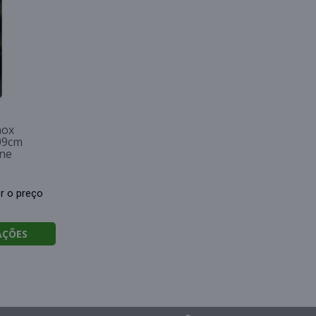
nox
09cm
ine
er o preço
AÇÕES