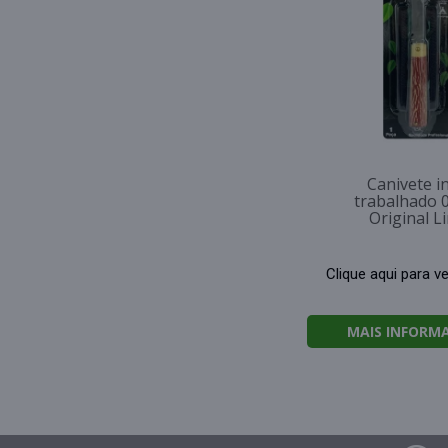
Canivete i
trabalhado 
Original L
Clique aqui para v
MAIS INFORM