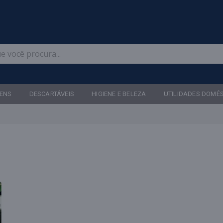
Televendas: (47) 3467-5540
ENS
DESCARTÁVEIS
HIGIENE E BELEZA
UTILIDADES DOMÉ