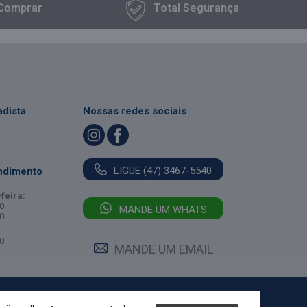
Comprar
Total
Segurança
dista
Nossas redes sociais
LIGUE (47) 3467-5540
ndimento
feira:
0
MANDE UM WHATS
0
0
MANDE UM EMAIL