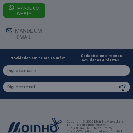
MANDE UM
WHATS
MANDE UM
EMAIL
Cadastre-se e receba
Novidades em primeira mão!
novidades e ofertas.
Copyright © 2023 Moinho Atacadista.
Todos os direitos reservados.
Rua Azulão, 323 - Aventureiro
CEP 89225-660 - Joinville - SC
. CNPJ: