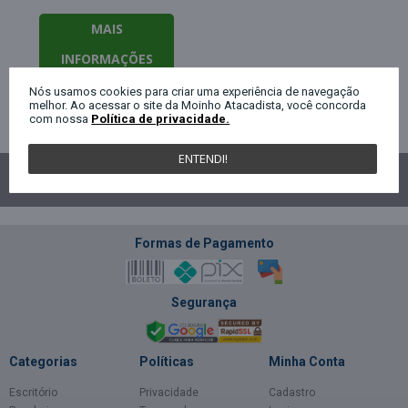
MAIS
INFORMAÇÕES
Nós usamos cookies para criar uma experiência de navegação
melhor. Ao acessar o site da Moinho Atacadista, você concorda
com nossa
Política de privacidade.
Exibindo de 1 a 3 do total de 3 (1 páginas)
ENTENDI!
Várias Formas
de
Total
Segurança
Comprar
Formas de Pagamento
Segurança
Categorias
Políticas
Minha Conta
Escritório
Privacidade
Cadastro