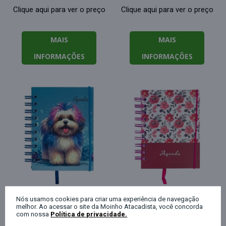
Clique aqui para ver o preço
Clique aqui para ver o preço
MAIS
MAIS
INFORMAÇÕES
INFORMAÇÕES
Nós usamos cookies para criar uma experiência de navegação
melhor. Ao acessar o site da Moinho Atacadista, você concorda
Agenda permanente
Agenda permanente
com nossa
Política de privacidade.
capa dura espiral dogs
capa dura espiral