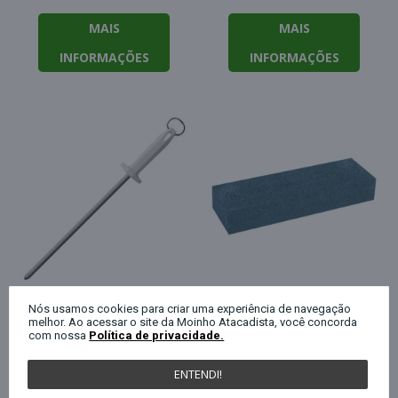
MAIS
MAIS
INFORMAÇÕES
INFORMAÇÕES
Nós usamos cookies para criar uma experiência de navegação
melhor. Ao acessar o site da Moinho Atacadista, você concorda
Afiador de facas chaira
Afiador de facas de
com nossa
Política de privacidade.
30,5cm Mundial
pedra 20x2,5x5cm
ENTENDI!