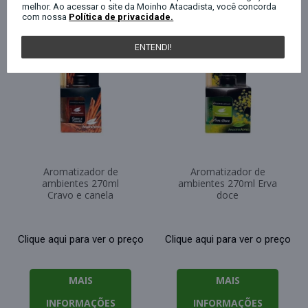
melhor. Ao acessar o site da Moinho Atacadista, você concorda
com nossa
Política de privacidade.
ENTENDI!
Aromatizador de
Aromatizador de
ambientes 270ml
ambientes 270ml Erva
Cravo e canela
doce
Clique aqui para ver o preço
Clique aqui para ver o preço
MAIS
MAIS
INFORMAÇÕES
INFORMAÇÕES