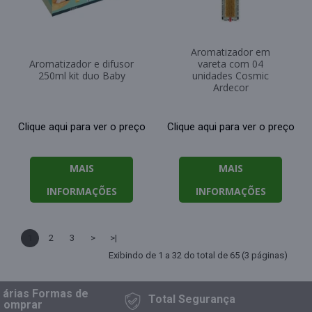
Aromatizador em
Aromatizador e difusor
vareta com 04
250ml kit duo Baby
unidades Cosmic
Ardecor
Clique aqui para ver o preço
Clique aqui para ver o preço
MAIS
MAIS
INFORMAÇÕES
INFORMAÇÕES
1
2
3
>
>|
Exibindo de 1 a 32 do total de 65 (3 páginas)
as Formas
de
Total
Segurança
prar