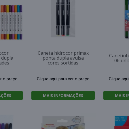
ocor
Caneta hidrocor primax
Canetinh
 dupla
ponta dupla avulsa
06 uni
ades
cores sortidas
er o preço
Clique aqui para ver o preço
Clique aqu
AÇÕES
MAIS INFORMAÇÕES
MAIS 