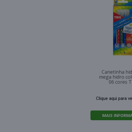
Canetinha hi
mega hidro co
06 cores T
Clique aqui para v
MAIS INFORM