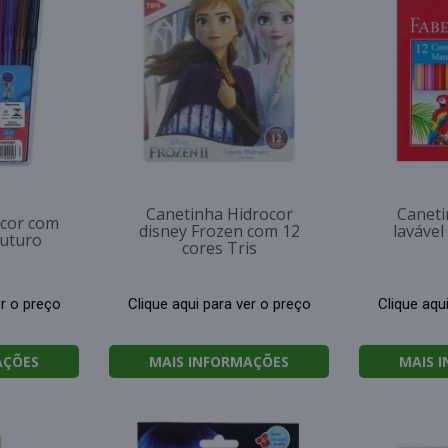
Canetinha Hidrocor
Caneti
ocor com
disney Frozen com 12
lavável
Futuro
cores Tris
er o preço
Clique aqui para ver o preço
Clique aqu
AÇÕES
MAIS INFORMAÇÕES
MAIS 