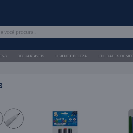
Televendas: (47) 3467-5540
ENS
DESCARTÁVEIS
HIGIENE E BELEZA
UTILIDADES DOMÉ
S