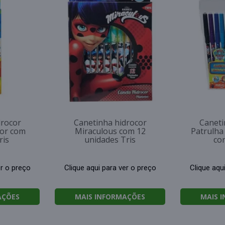
drocor
Canetinha hidrocor
Caneti
lor com
Miraculous com 12
Patrulha
ris
unidades Tris
co
er o preço
Clique aqui para ver o preço
Clique aqu
AÇÕES
MAIS INFORMAÇÕES
MAIS 