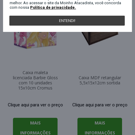
melhor. Ao acessar o site da Moinho Atacadista, você concorda
com nossa
Política de privacidade.
ENTENDI!
Caixa maleta
licenciada Barbie Gloss
Caixa MDF retangular
com 10 unidades
5,5x15x12cm sortida
15x10cm Cromus
Clique aqui para ver o preço
Clique aqui para ver o preço
MAIS
MAIS
INFORMAÇÕES
INFORMAÇÕES