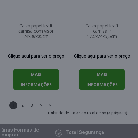
Caixa papel kraft
Caixa papel kraft
camisa com visor
camisa P
24x36x05cm
17,5x24x5,5cm
Clique aqui para ver o preço
Clique aqui para ver o preço
MAIS
MAIS
INFORMAÇÕES
INFORMAÇÕES
1
2
3
>
>|
Exibindo de 1 a 32 do total de 86 (3 páginas)
ias Formas
de
Total
Segurança
prar