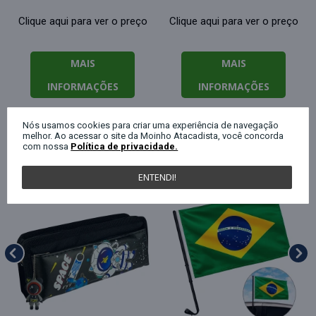
Clique aqui para ver o preço
Clique aqui para ver o preço
MAIS
MAIS
INFORMAÇÕES
INFORMAÇÕES
Nós usamos cookies para criar uma experiência de navegação
melhor. Ao acessar o site da Moinho Atacadista, você concorda
QUEM COMPROU ESTE PRODUTO, C
com nossa
Política de privacidade.
ENTENDI!