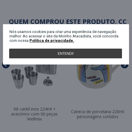
QUEM COMPROU ESTE PRODUTO, C
Nós usamos cookies para criar uma experiência de navegação
melhor. Ao acessar o site da Moinho Atacadista, você concorda
com nossa
Política de privacidade.
ENTENDI!
Kit cantil inox 224ml +
Caneca de porcelana 220ml
acesórios com 06 peças
personagens sortidos
Wellmix