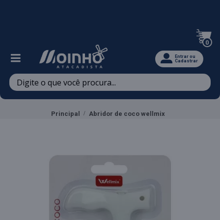
Televendas: (47) 3467-5540
0
Entrar ou
Cadastrar
Principal
Abridor de coco wellmix