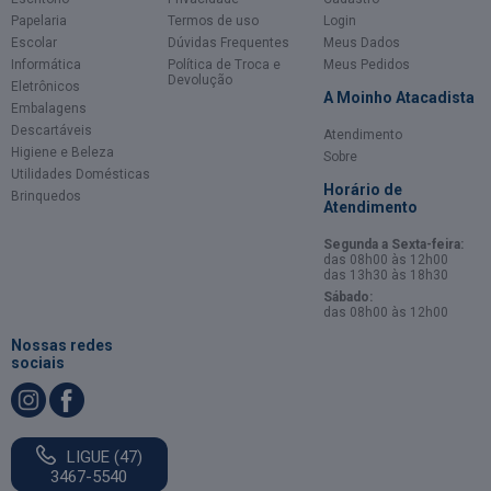
Papelaria
Termos de uso
Login
Escolar
Dúvidas Frequentes
Meus Dados
Informática
Política de Troca e
Meus Pedidos
Devolução
Eletrônicos
A Moinho Atacadista
Embalagens
Descartáveis
Atendimento
Higiene e Beleza
Sobre
Utilidades Domésticas
Horário de
Brinquedos
Atendimento
Segunda a Sexta-feira:
das 08h00 às 12h00
das 13h30 às 18h30
Sábado:
das 08h00 às 12h00
Nossas redes
sociais
LIGUE (47)
3467-5540