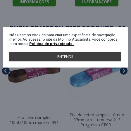
INFORMAÇÕES
INFORMAÇÕES
QUEM COMPROU ESTE PRODUTO, C
Nós usamos cookies para criar uma experiência de navegação
melhor. Ao acessar o site da Moinho Atacadista, você concorda
com nossa
Política de privacidade.
ENTENDI!
Fita de cetim simples 10mt x
Fita cetim simples
07mm azul turquesa 213
10mtx10mm marrom 391
Progresso CF001