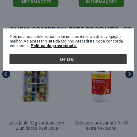
INFORMAÇÕES
INFORMAÇÕES
QUEM COMPROU ESTE PRODUTO, C
Nós usamos cookies para criar uma experiência de navegação
melhor. Ao acessar o site da Moinho Atacadista, você concorda
com nossa
Política de privacidade.
ENTENDI!
Lantejoula 02g sortidas com
Cola para artesanato 01KG
12 unidades Real Seda
extra Tek Bond