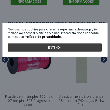
INFORMAÇÕES
INFORMAÇÕES
QUEM COMPROU ESTE PRODUTO, C
Nós usamos cookies para criar uma experiência de navegação
melhor. Ao acessar o site da Moinho Atacadista, você concorda
com nossa
Política de privacidade.
ENTENDI!
Fita de cetim simples 100mt x
Adesivo meia pérola branca
07mm pink 303 Progresso
03mm com 740 peças Brilha
CF001
festa