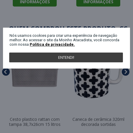
INFORMAÇÕES
INFORMAÇÕES
QUEM COMPROU ESTE PRODUTO, C
Nós usamos cookies para criar uma experiência de navegação
melhor. Ao acessar o site da Moinho Atacadista, você concorda
com nossa
Política de privacidade.
ENTENDI!
Cesto plastico rattan com
Caneca de cerâmica 320ml
tampa 38,7x26cm 15 litros
decorada sortidas