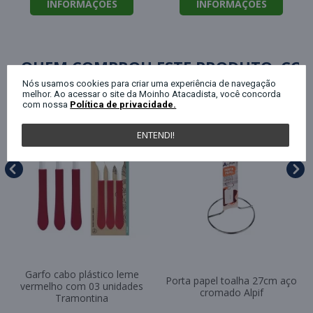
INFORMAÇÕES
INFORMAÇÕES
QUEM COMPROU ESTE PRODUTO, C
Nós usamos cookies para criar uma experiência de navegação
melhor. Ao acessar o site da Moinho Atacadista, você concorda
com nossa
Política de privacidade.
ENTENDI!
Garfo cabo plástico leme
Porta papel toalha 27cm aço
vermelho com 03 unidades
cromado Alpif
Tramontina