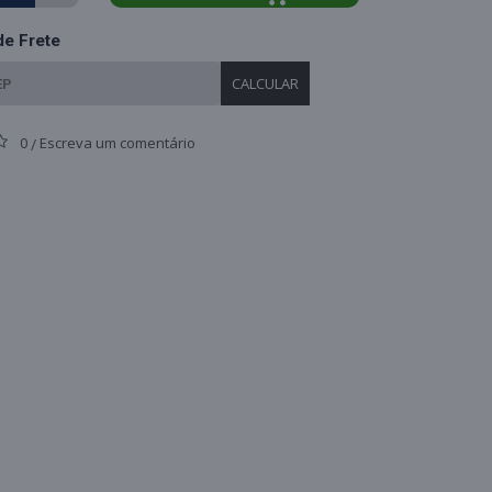
de Frete
CALCULAR
0
Escreva um comentário
/