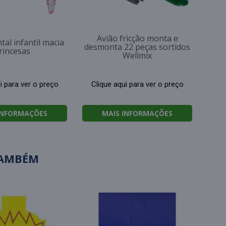
Avião fricção monta e
tal infantil macia
desmonta 22 peças sortidos
rincesas
Wellmix
i para ver o preço
Clique aqui para ver o preço
INFORMAÇÕES
MAIS INFORMAÇÕES
TAMBÉM
Lápis