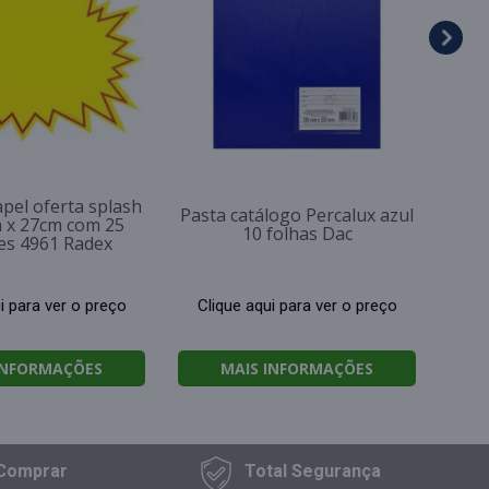
Cl
apel oferta splash
Pasta catálogo Percalux azul
m x 27cm com 25
10 folhas Dac
es 4961 Radex
i para ver o preço
Clique aqui para ver o preço
INFORMAÇÕES
MAIS INFORMAÇÕES
Comprar
Total
Segurança