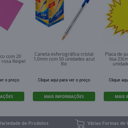
Caneta esferográfica cristal
Placa de p
sco com 20
1,0mm com 50 unidades azul
lisa 23c
 rosa Reipel
Bic
unidad
ver o preço
Clique aqui para ver o preço
Clique aqu
MAÇÕES
MAIS INFORMAÇÕES
MAIS 
Variedade
de Produtos
Várias Formas
de 