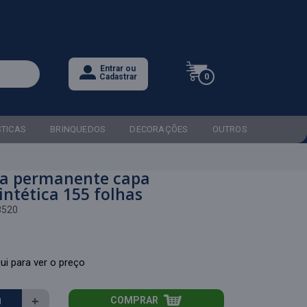
Entrar ou
0
Cadastrar
STICAS
BRINQUEDOS
DECORAÇÕES
OUTROS
a permanente capa
intética 155 folhas
8520
ui para ver o preço
+
COMPRAR