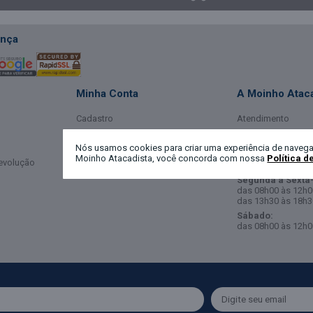
nça
Minha Conta
A Moinho Ataca
Cadastro
Atendimento
Login
Sobre
Nós usamos cookies para criar uma experiência de navega
Meus Dados
Horário de Ate
Moinho Atacadista, você concorda com nossa
Política d
Devolução
Meus Pedidos
Segunda a Sexta-
das 08h00 às 12h0
das 13h30 às 18h3
Sábado:
das 08h00 às 12h0