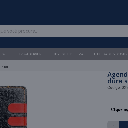
Televendas: (47) 3467-5540
ENS
DESCARTÁVEIS
HIGIENE E BELEZA
UTILIDADES DOMÉ
olhas
Agend
dura s
Código:
02
Clique aq
-