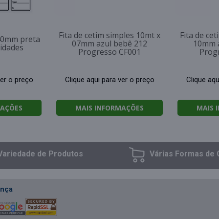
Fita de cetim simples 10mt x
Fita de ce
x40mm preta
07mm azul bebê 212
10mm a
idades
Progresso CF001
Prog
ver o preço
Clique aqui para ver o preço
Clique aqu
MAÇÕES
MAIS INFORMAÇÕES
MAIS 
Variedade
de Produtos
Várias Formas
de 
nça