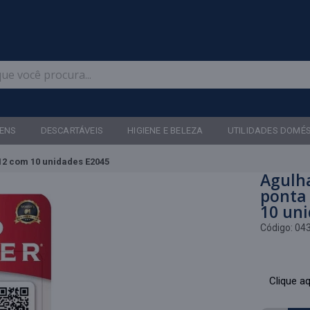
Televendas: (47) 3467-5540
ENS
DESCARTÁVEIS
HIGIENE E BELEZA
UTILIDADES DOMÉ
12 com 10 unidades E2045
Agulh
ponta
10 un
Código:
04
Clique aq