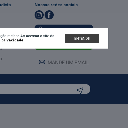
dista
Nossas redes sociais
LIGUE (47) 3467-5540
ndimento
ção melhor. Ao acessar o site da
ENTENDI!
e privacidade.
feira:
0
MANDE UM WHATS
0
0
MANDE UM EMAIL