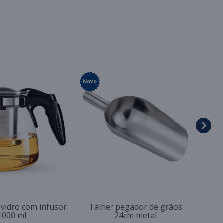
Novo
 vidro com infusor
Talher pegador de grãos
1000 ml
24cm metal