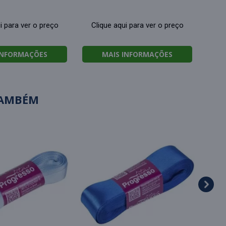
i para ver o preço
Clique aqui para ver o preço
INFORMAÇÕES
MAIS INFORMAÇÕES
TAMBÉM
E
peq
Cl