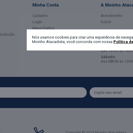
Minha Conta
A Moinho Ataca
Cadastro
Atendimento
Login
Sobre
Meus Dados
Horário de Ate
Devolução
Meus Pedidos
Nós usamos cookies para criar uma experiência de navega
Moinho Atacadista, você concorda com nossa
Política d
Segunda a Sexta-
das 08h00 às 12h0
das 13h30 às 18h3
Sábado:
das 08h00 às 12h0
Copyright © 2023 Moinho Atacadista.