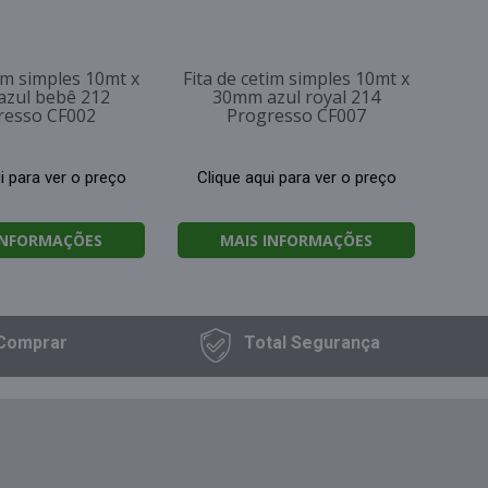
tim simples 10mt x
Fita de cetim simples 10mt x
zul bebê 212
30mm azul royal 214
resso CF002
Progresso CF007
i para ver o preço
Clique aqui para ver o preço
INFORMAÇÕES
MAIS INFORMAÇÕES
Comprar
Total
Segurança