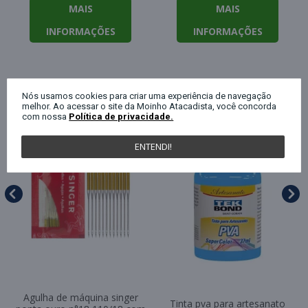
MAIS
MAIS
INFORMAÇÕES
INFORMAÇÕES
QUEM COMPROU ESTE PRODUTO, C
Nós usamos cookies para criar uma experiência de navegação
melhor. Ao acessar o site da Moinho Atacadista, você concorda
com nossa
Política de privacidade.
ENTENDI!
Agulha de máquina singer
Tinta pva para artesanato