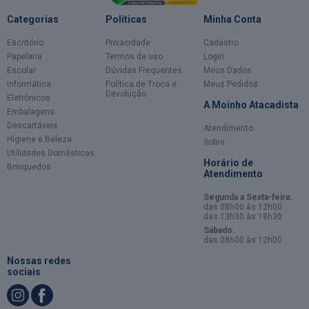
Categorias
Políticas
Minha Conta
Escritório
Privacidade
Cadastro
Papelaria
Termos de uso
Login
Escolar
Dúvidas Frequentes
Meus Dados
Informática
Política de Troca e
Meus Pedidos
Devolução
Eletrônicos
A Moinho Atacadista
Embalagens
Descartáveis
Atendimento
Higiene e Beleza
Sobre
Utilidades Domésticas
Horário de
Brinquedos
Atendimento
Segunda a Sexta-feira:
das 08h00 às 12h00
das 13h30 às 18h30
Sábado:
das 08h00 às 12h00
Nossas redes
sociais