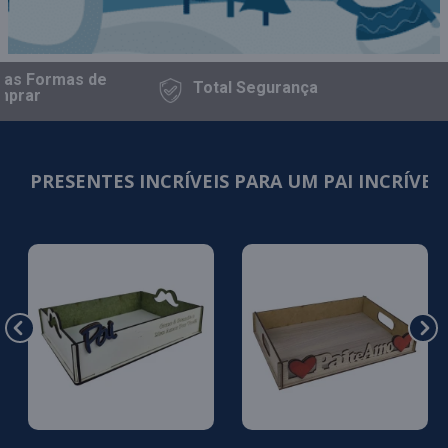
as Formas
de
Total
Segurança
rar
PRESENTES INCRÍVEIS PARA UM PAI INCRÍVEL!