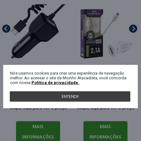
Nós usamos cookies para criar uma experiência de navegação
Carregador para celular v8
Carregador para celular v8
melhor. Ao acessar o site da Moinho Atacadista, você concorda
car para cigarreira com 01
usb para cigarreira
com nossa
Política de privacidade.
saída rápida Mbtech
Ref1621860 Maketech
ENTENDI!
Clique aqui para ver o preço
Clique aqui para ver o preço
MAIS
MAIS
INFORMAÇÕES
INFORMAÇÕES