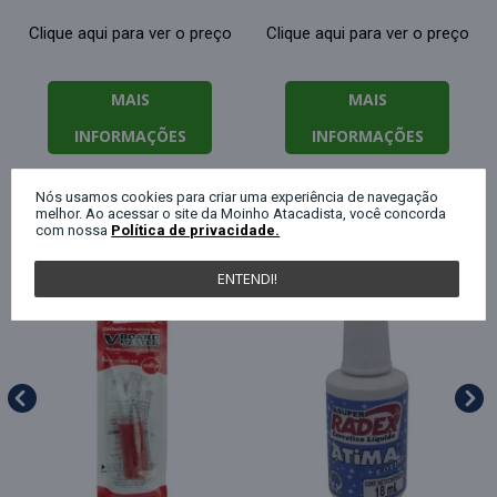
Clique aqui para ver o preço
Clique aqui para ver o preço
MAIS
MAIS
INFORMAÇÕES
INFORMAÇÕES
Nós usamos cookies para criar uma experiência de navegação
melhor. Ao acessar o site da Moinho Atacadista, você concorda
QUEM COMPROU ESTE PRODUTO, C
com nossa
Política de privacidade.
ENTENDI!