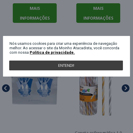
MAIS
MAIS
INFORMAÇÕES
INFORMAÇÕES
QUEM COMPROU ESTE PRODUTO, C
Nós usamos cookies para criar uma experiência de navegação
melhor. Ao acessar o site da Moinho Atacadista, você concorda
com nossa
Política de privacidade.
ENTENDI!
Caneta esferográfica 1.0