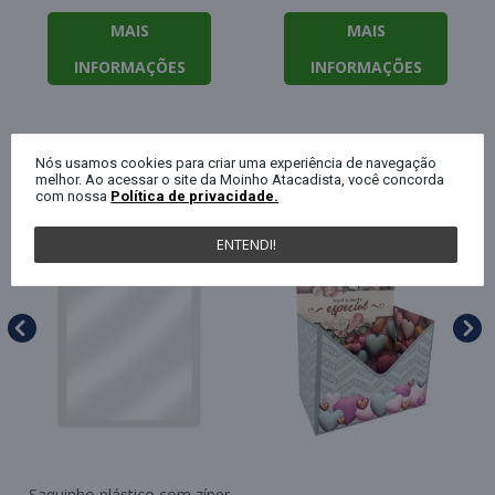
MAIS
MAIS
INFORMAÇÕES
INFORMAÇÕES
QUEM COMPROU ESTE PRODUTO, C
Nós usamos cookies para criar uma experiência de navegação
melhor. Ao acessar o site da Moinho Atacadista, você concorda
com nossa
Política de privacidade.
ENTENDI!
Saquinho plástico com zíper