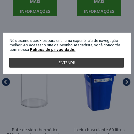
MAIS
MAIS
INFORMAÇÕES
INFORMAÇÕES
QUEM COMPROU ESTE PRODUTO, C
Nós usamos cookies para criar uma experiência de navegação
melhor. Ao acessar o site da Moinho Atacadista, você concorda
com nossa
Política de privacidade.
ENTENDI!
Pote de vidro hermético
Lixeira basculante 60 litros