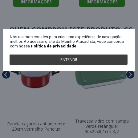
INFORMAÇÕES
INFORMAÇÕES
QUEM COMPROU ESTE PRODUTO, C
Nós usamos cookies para criar uma experiência de navegação
melhor. Ao acessar o site da Moinho Atacadista, você concorda
com nossa
Política de privacidade.
ENTENDI!
Travessa vidro com tampa
Panela caçarola antiaderente
verde retângular
20cm vermelho Panelux
36x22x8,1cm 3,7l