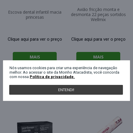
Avião fricção monta e
Escova dental infantil macia
desmonta 22 peças sortidos
princesas
Wellmix
Clique aqui para ver o preço
Clique aqui para ver o preço
MAIS
MAIS
INFORMAÇÕES
INFORMAÇÕES
Nós usamos cookies para criar uma experiência de navegação
melhor. Ao acessar o site da Moinho Atacadista, você concorda
com nossa
Política de privacidade.
ENTENDI!
QUEM COMPROU ESTE PRODUTO, C