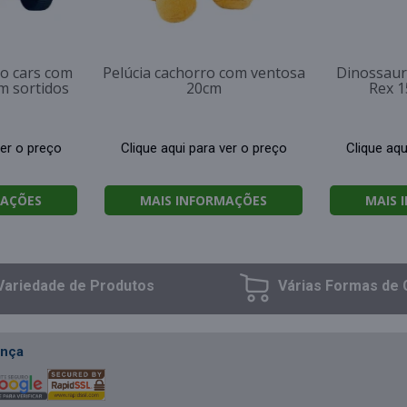
uo cars com
Pelúcia cachorro com ventosa
Dinossaur
m sortidos
20cm
Rex 1
ver o preço
Clique aqui para ver o preço
Clique aqu
MAÇÕES
MAIS INFORMAÇÕES
MAIS 
Variedade
de Produtos
Várias Formas
de 
nça