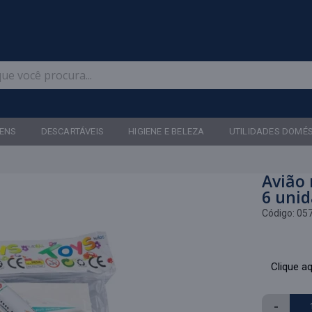
Televendas: (47) 3467-5540
ENS
DESCARTÁVEIS
HIGIENE E BELEZA
UTILIDADES DOMÉ
Avião
6 uni
Código:
05
Clique aq
-