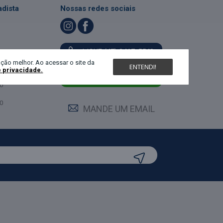
dista
Nossas redes sociais
LIGUE (47) 3467-5540
ndimento
ção melhor. Ao acessar o site da
ENTENDI!
e privacidade.
feira:
0
MANDE UM WHATS
0
0
MANDE UM EMAIL