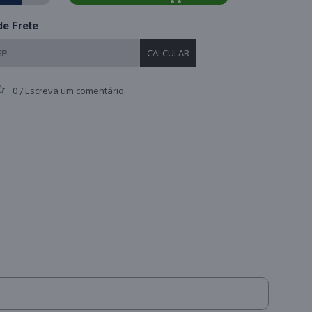
de Frete
CALCULAR
0
Escreva um comentário
/