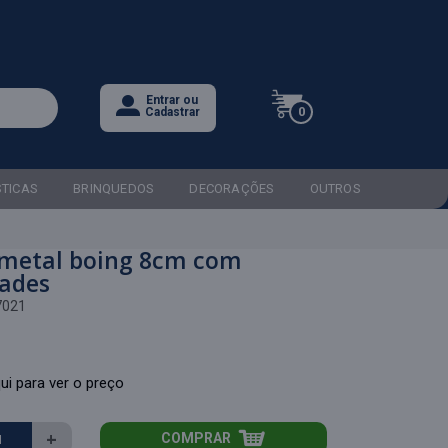
Entrar ou
0
Cadastrar
STICAS
BRINQUEDOS
DECORAÇÕES
OUTROS
 metal boing 8cm com
dades
7021
ui para ver o preço
+
COMPRAR