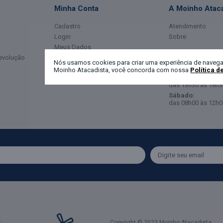
Minha Conta
A Moinho Ataca
Cadastro
Atendimento
Login
Sobre
Meus Dados
Horário de Ate
Devolução
Meus Pedidos
Nós usamos cookies para criar uma experiência de navega
Moinho Atacadista, você concorda com nossa
Política d
Segunda a Sexta-
das 08h00 às 12h0
das 13h30 às 18h3
Sábado:
das 08h00 às 12h0
Copyright © 2023 Moinho Atacadista.