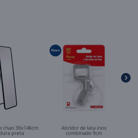
Novo
e chao 36x146cm
Abridor de lata inox
dura preta
combinado 9cm