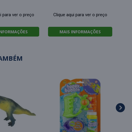
i para ver o preço
Clique aqui para ver o preço
INFORMAÇÕES
MAIS INFORMAÇÕES
TAMBÉM
Vai e
Cl