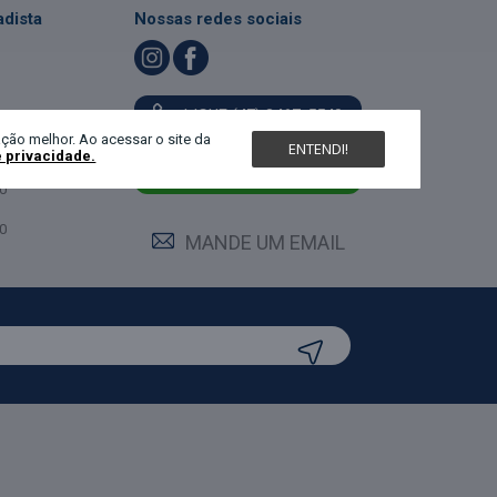
dista
Nossas redes sociais
LIGUE (47) 3467-5540
ndimento
ção melhor. Ao acessar o site da
ENTENDI!
e privacidade.
feira:
0
MANDE UM WHATS
0
0
MANDE UM EMAIL