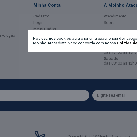
Minha Conta
A Moinho Ataca
Cadastro
Atendimento
Login
Sobre
Meus Dados
Horário de Ate
Devolução
Meus Pedidos
Nós usamos cookies para criar uma experiência de navega
Moinho Atacadista, você concorda com nossa
Política d
Segunda a Sexta-
das 08h00 às 12h0
das 13h30 às 18h3
Sábado:
das 08h00 às 12h0
Copyright © 2023 Moinho Atacadista.