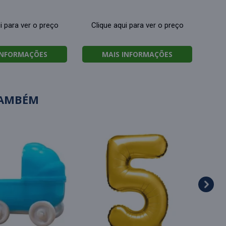
i para ver o preço
Clique aqui para ver o preço
INFORMAÇÕES
MAIS INFORMAÇÕES
TAMBÉM
T
va
Cl