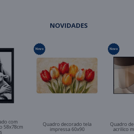
NOVIDADES
Novo
Novo
ado com
Quadro decorado tela
Quadro de
so 58x78cm
impressa 60x90
acrilico 
s