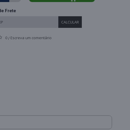
de Frete
CALCULAR
0
Escreva um comentário
/