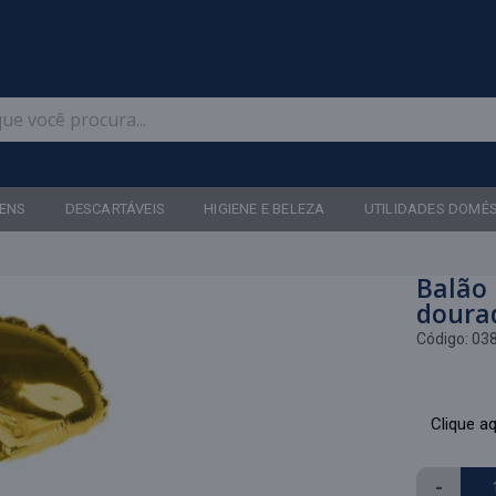
Televendas: (47) 3467-5540
ENS
DESCARTÁVEIS
HIGIENE E BELEZA
UTILIDADES DOMÉ
Balão 
doura
Código:
03
Clique aq
-