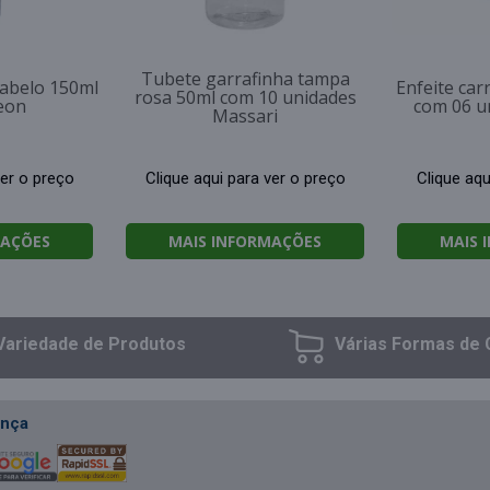
Tubete garrafinha tampa
cabelo 150ml
Enfeite car
rosa 50ml com 10 unidades
eon
com 06 u
Massari
ver o preço
Clique aqui para ver o preço
Clique aqu
MAÇÕES
MAIS INFORMAÇÕES
MAIS 
Variedade
de Produtos
Várias Formas
de 
nça