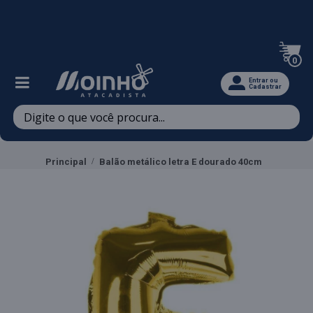
Televendas: (47) 3467-5540
0
Entrar ou
Cadastrar
Principal
Balão metálico letra E dourado 40cm