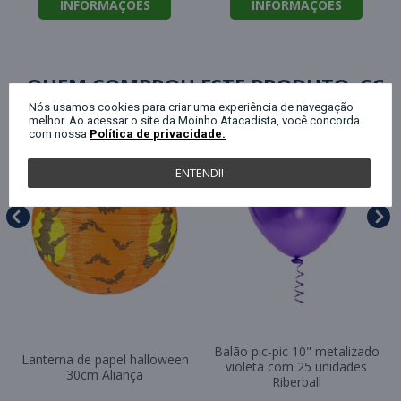
INFORMAÇÕES
INFORMAÇÕES
QUEM COMPROU ESTE PRODUTO, C
Nós usamos cookies para criar uma experiência de navegação
melhor. Ao acessar o site da Moinho Atacadista, você concorda
com nossa
Política de privacidade.
ENTENDI!
Balão pic-pic 10" metalizado
Lanterna de papel halloween
violeta com 25 unidades
30cm Aliança
Riberball