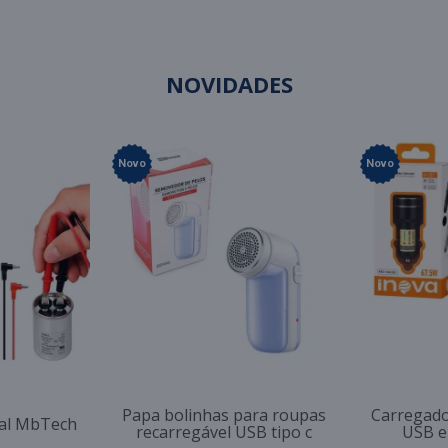
NOVIDADES
Novo
Novo
Papa bolinhas para roupas
Carregado
tal MbTech
recarregável USB tipo c
USB e