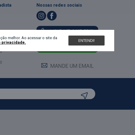
dista
Nossas redes sociais
LIGUE (47) 3467-5540
ndimento
ção melhor. Ao acessar o site da
ENTENDI!
e privacidade.
feira:
0
MANDE UM WHATS
0
0
MANDE UM EMAIL