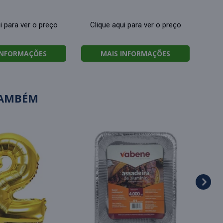
i para ver o preço
Clique aqui para ver o preço
INFORMAÇÕES
MAIS INFORMAÇÕES
TAMBÉM
Faca
com
Cl