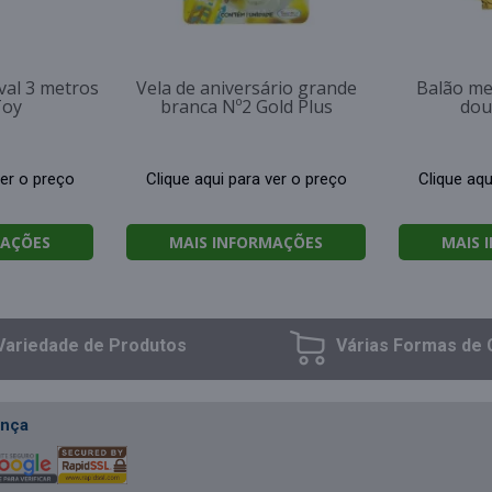
val 3 metros
Vela de aniversário grande
Balão me
Toy
branca Nº2 Gold Plus
dou
ver o preço
Clique aqui para ver o preço
Clique aqu
MAÇÕES
MAIS INFORMAÇÕES
MAIS 
Variedade
de Produtos
Várias Formas
de 
nça