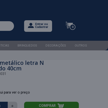
Entrar ou
0
Cadastrar
STICAS
BRINQUEDOS
DECORAÇÕES
OUTROS
metálico letra N
do 40cm
8031
ui para ver o preço
+
COMPRAR