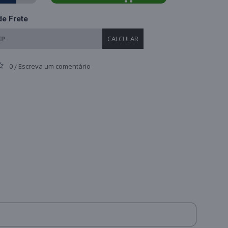
de Frete
CALCULAR
0
Escreva um comentário
/