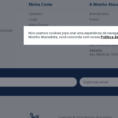
Minha Conta
A Moinho Ataca
Cadastro
Atendimento
Login
Sobre
Meus Dados
Horário de Ate
Devolução
Meus Pedidos
Nós usamos cookies para criar uma experiência de navega
Moinho Atacadista, você concorda com nossa
Política d
Segunda a Sexta-
das 08h00 às 12h0
das 13h30 às 18h3
Sábado:
das 08h00 às 12h0
Copyright © 2023 Moinho Atacadista.