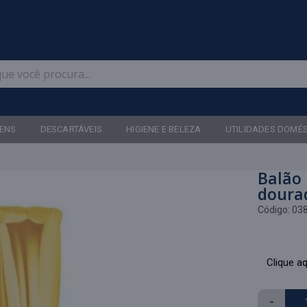
Televendas: (47) 3467-5540
ENS
DESCARTÁVEIS
HIGIENE E BELEZA
UTILIDADES DOMÉ
Balão 
doura
Código:
03
Clique aq
-