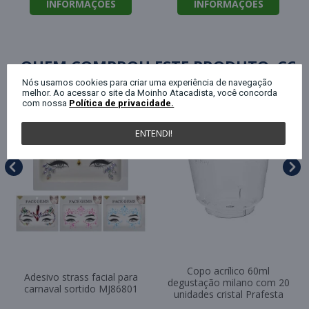
INFORMAÇÕES
INFORMAÇÕES
QUEM COMPROU ESTE PRODUTO, C
Nós usamos cookies para criar uma experiência de navegação
melhor. Ao acessar o site da Moinho Atacadista, você concorda
com nossa
Política de privacidade.
ENTENDI!
Copo acrílico 60ml
Adesivo strass facial para
degustação milano com 20
carnaval sortido MJ86801
unidades cristal Prafesta