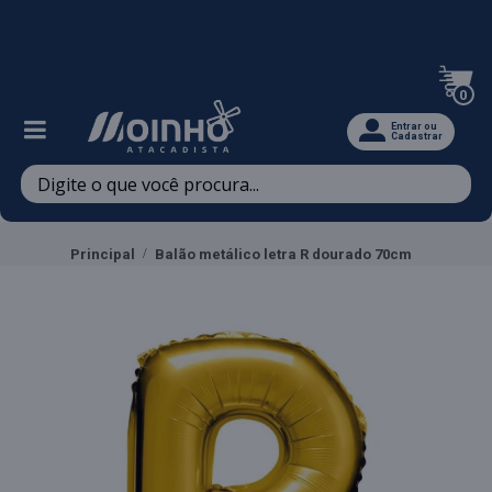
Televendas: (47) 3467-5540
0
Entrar ou
Cadastrar
Principal
Balão metálico letra R dourado 70cm