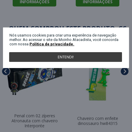
INFORMAÇÕES
INFORMAÇÕES
QUEM COMPROU ESTE PRODUTO, C
Nós usamos cookies para criar uma experiência de navegação
melhor. Ao acessar o site da Moinho Atacadista, você concorda
com nossa
Política de privacidade.
ENTENDI!
Penal com 02 zíperes
Chaveiro com enfeite
Atronauta com chaveiro
dinossauro hw84315
Interponte