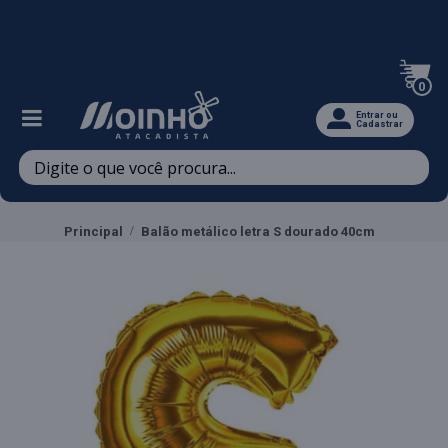
Televendas: (47) 3467-5540
0
Entrar ou
Cadastrar
Principal
Balão metálico letra S dourado 40cm