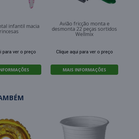
Avião fricção monta e
tal infantil macia
desmonta 22 peças sortidos
rincesas
Wellmix
i para ver o preço
Clique aqui para ver o preço
INFORMAÇÕES
MAIS INFORMAÇÕES
TAMBÉM
B