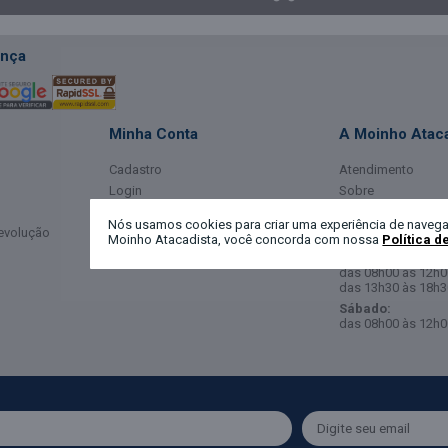
nça
Minha Conta
A Moinho Ataca
Cadastro
Atendimento
Login
Sobre
Meus Dados
Horário de Ate
Nós usamos cookies para criar uma experiência de navega
Devolução
Meus Pedidos
Moinho Atacadista, você concorda com nossa
Política d
Segunda a Sexta-
das 08h00 às 12h0
das 13h30 às 18h3
Sábado:
das 08h00 às 12h0