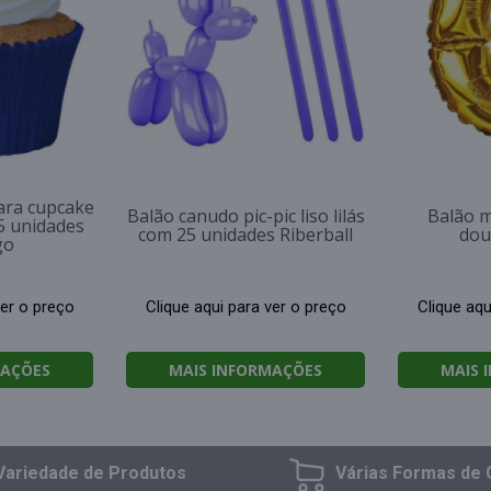
ara cupcake
Balão canudo pic-pic liso lilás
Balão m
5 unidades
com 25 unidades Riberball
dou
go
ver o preço
Clique aqui para ver o preço
Clique aqu
MAÇÕES
MAIS INFORMAÇÕES
MAIS 
Variedade
de Produtos
Várias Formas
de 