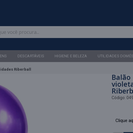
Televendas: (47) 3467-5540
ENS
DESCARTÁVEIS
HIGIENE E BELEZA
UTILIDADES DOMÉ
nidades Riberball
Balão 
violet
Riberb
Código:
04
Clique aq