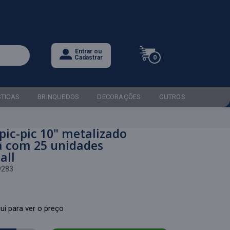
Entrar ou
0
Cadastrar
STICAS
BRINQUEDOS
DECORAÇÕES
OUTROS
pic-pic 10" metalizado
a com 25 unidades
all
9283
ui para ver o preço